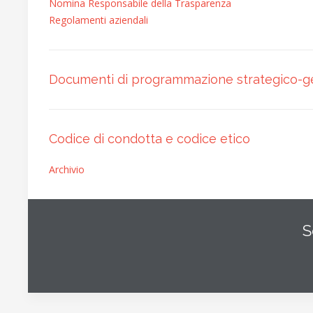
Nomina Responsabile della Trasparenza
Regolamenti aziendali
Documenti di programmazione strategico-g
Codice di condotta e codice etico
Archivio
S